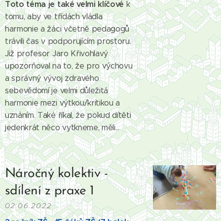
Toto téma je také velmi klíčové
k
tomu, aby ve třídách vládla
harmonie a žáci včetně pedagogů
trávili čas v podporujícím prostoru.
Již profesor Jaro Křivohlavý
upozorňoval na to, že pro výchovu
a správný vývoj zdravého
sebevědomí je velmi důležitá
harmonie mezi výtkou/kritikou a
uznáním. Také říkal, že pokud dítěti
jedenkrát něco vytkneme, měli...
Náročný kolektiv -
sdílení z praxe 1
02.06.2022