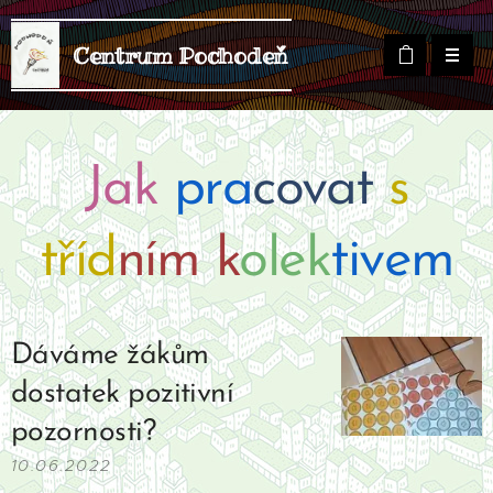
Centrum Pochodeň
Jak
pra
covat
s
tříd
ním k
olek
tivem
Dáváme žákům
dostatek pozitivní
pozornosti?
10.06.2022