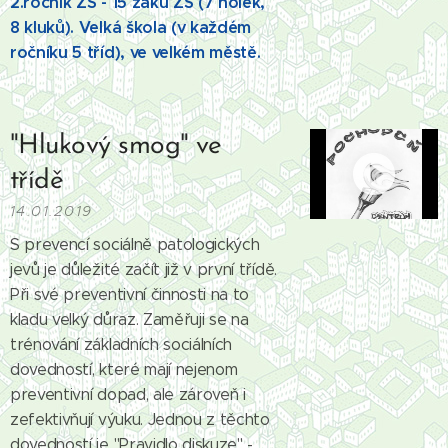
2.ročník ZŠ - 15 žáků ZŠ (7 holek,
8 kluků). Velká škola (v každém
ročníku 5 tříd), ve velkém městě.
"Hlukový smog" ve
třídě
14.01.2019
S prevencí sociálně patologických
jevů je důležité začít již v první třídě.
Při své preventivní činnosti na to
kladu velký důraz. Zaměřuji se na
trénování základních sociálních
dovedností, které mají nejenom
preventivní dopad, ale zároveň i
zefektivňují výuku. Jednou z těchto
dovedností je "Pravidlo diskuze" -