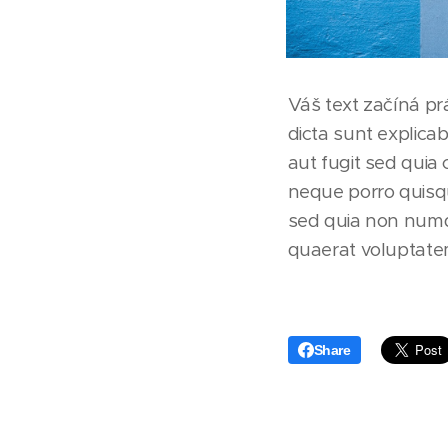
Váš text začíná pr
dicta sunt explica
aut fugit sed quia
neque porro quisqu
sed quia non numq
quaerat voluptate
Share