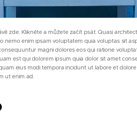
ávě zde. Klikněte a můžete začít psát. Quasi architec
bo nemo enim ipsam voluptatem quia voluptas sit asp
 consequuntur magni dolores eos qui ratione volupt
am est qui dolorem ipsum quia dolor sit amet consect
uam eius modi tempora incidunt ut labore et dolo
m ut enim ad.