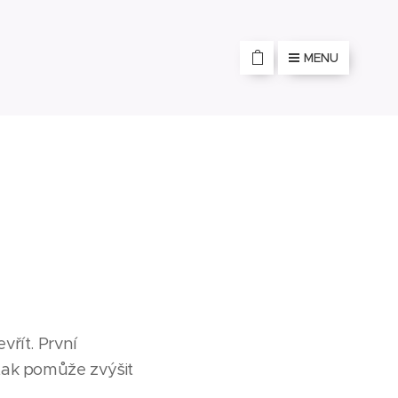
MENU
řít. První
tak pomůže zvýšit