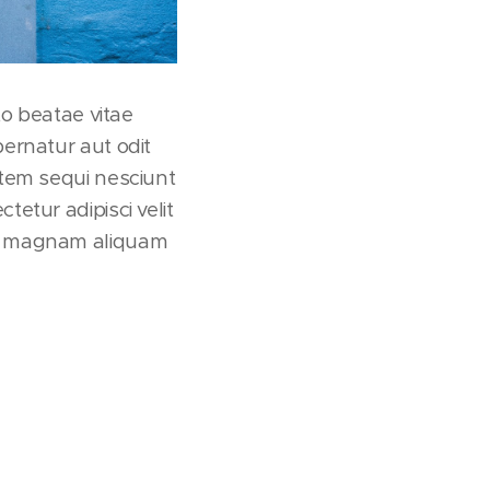
to beatae vitae
ernatur aut odit
atem sequi nesciunt
etur adipisci velit
re magnam aliquam